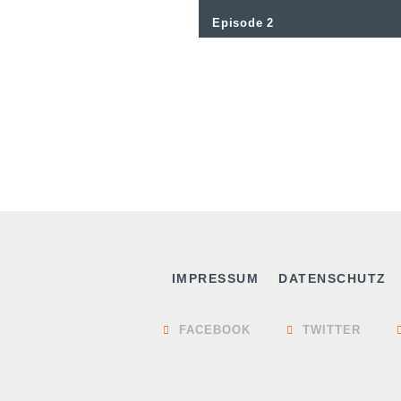
Episode 2
IMPRESSUM
DATENSCHUTZ
FACEBOOK
TWITTER

