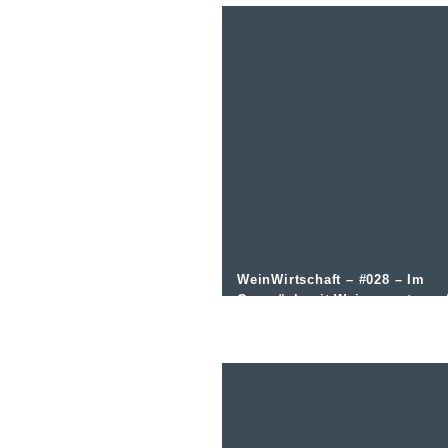
WeinWirtschaft – #028 – Im
Gespräch mit Weinexperte un
Importeur Jörg Linke