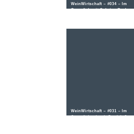
WeinWirtschaft – #034 – Im
Gespräch mit Sabrina Becker
vom Weingut Becker
WeinWirtschaft – #031 – Im
Gespräch mit mit Patrick Ott
von der Winzergenossenschaf
Herxheim