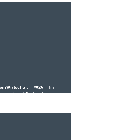
einWirtschaft – #026 – Im
espräch mit Podcast
nfluencer und Weinblogger
örn Bittner