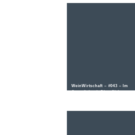
WeinWirtschaft – #043 – Im
Gespräch mit Dina Ciric