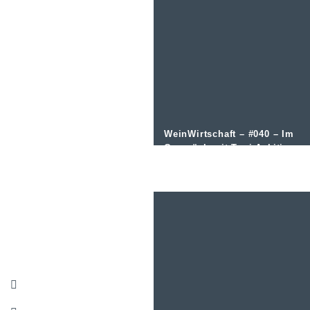
WeinWirtschaft – #040 – Im
Gespräch mit Toni Askitis