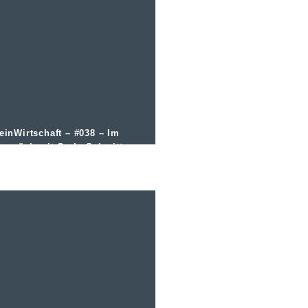
einWirtschaft – #038 – Im
espräch mit Carlo Schmitt