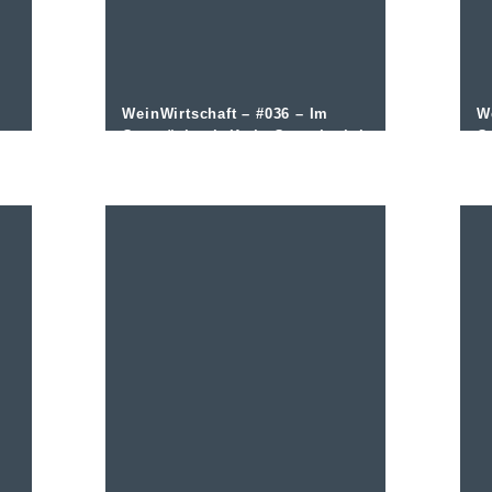
WeinWirtschaft – #036 – Im
W
Gespräch mit Katja Grenningloh
G
von „Grenningloh das
D
Restaurant“