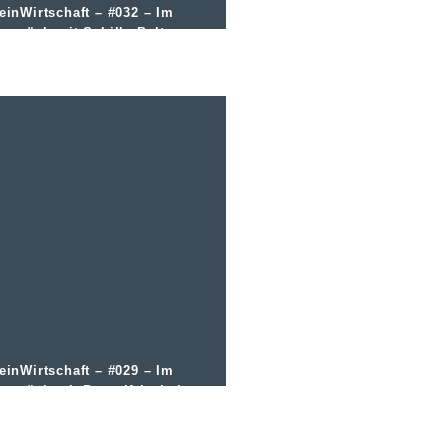
einWirtschaft – #032 – Im
espräch mit Sybille Bultmann
om A Table
einWirtschaft – #029 – Im
espräch mit Peter Kriechel
nd Julia Baltes