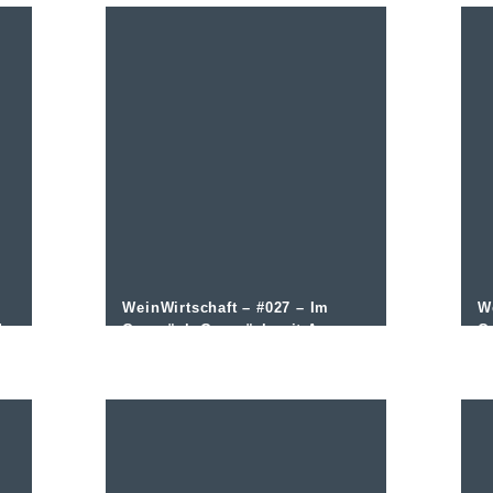
WeinWirtschaft – #027 – Im
W
d
Gespräch Gespräch mit Ansgar
G
Schmitz von Mosel Wein e.V.
I
Bj