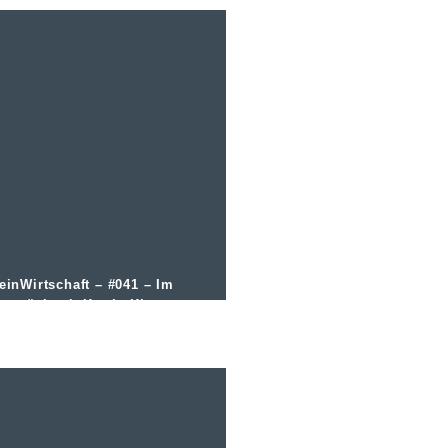
einWirtschaft – #041 – Im
espräch mit Katrin Kinne von
inVenture