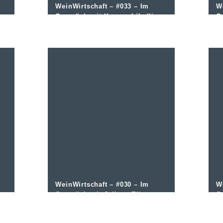
WeinWirtschaft – #033 – Im
W
Gespräch mit Yvonne Libelli
G
vom Margarethenhof
v
WeinWirtschaft – #030 – Im
W
Gespräch mit Juliane Eller von
G
t
Juwel Weine
u