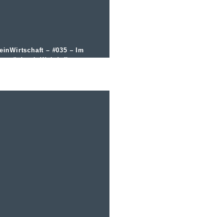
einWirtschaft – #035 – Im
espräch mit Weininfluencer
irk Würtz