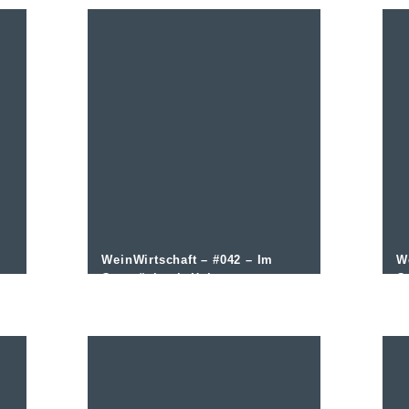
WeinWirtschaft – #042 – Im
W
Gespräch mit Hubertus
G
Vallendar
V