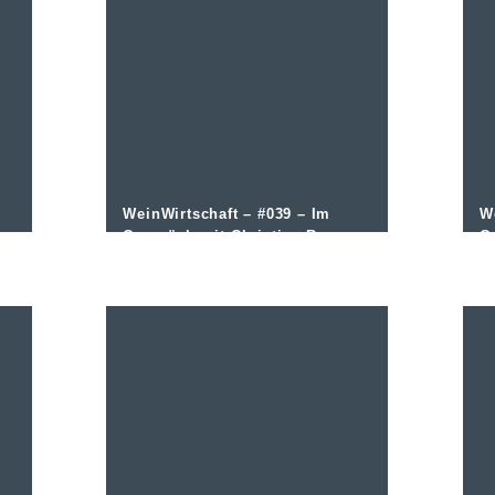
WeinWirtschaft – #039 – Im
W
Gespräch mit Christian Ress
G