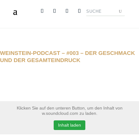
WEINSTEIN-PODCAST – #003 – DER GESCHMACK
UND DER GESAMTEINDRUCK
Klicken Sie auf den unteren Button, um den Inhalt von
w.soundcloud.com zu laden.
Inhalt laden