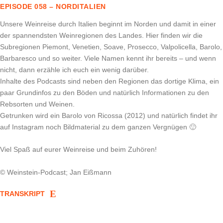
EPISODE 058 – NORDITALIEN
Unsere Weinreise durch Italien beginnt im Norden und damit in einer
der spannendsten Weinregionen des Landes. Hier finden wir die
Subregionen Piemont, Venetien, Soave, Prosecco, Valpolicella, Barolo,
Barbaresco und so weiter. Viele Namen kennt ihr bereits – und wenn
nicht, dann erzähle ich euch ein wenig darüber.
Inhalte des Podcasts sind neben den Regionen das dortige Klima, ein
paar Grundinfos zu den Böden und natürlich Informationen zu den
Rebsorten und Weinen.
Getrunken wird ein Barolo von Ricossa (2012) und natürlich findet ihr
auf Instagram noch Bildmaterial zu dem ganzen Vergnügen 🙂
Viel Spaß auf eurer Weinreise und beim Zuhören!
© Weinstein-Podcast; Jan Eißmann
TRANSKRIPT