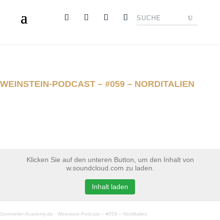
WEINSTEIN-PODCAST – #059 – NORDITALIEN
Klicken Sie auf den unteren Button, um den Inhalt von
w.soundcloud.com zu laden.
Inhalt laden
Sommelier-Academy.de
·
Weinstein-Podcast – #059 – Norditalien