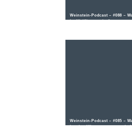
Weinstein-Podcast – #088 – W
ist Weißburgunder?
Weinstein-Podcast – #085 – W
ist eine Winzergenossenschaf