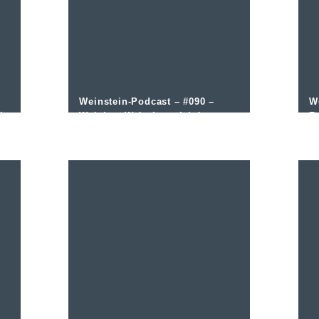
Weinstein-Podcast – #090 –
W
ch
Welchen Wein kann ich lange
F
lagern?
j