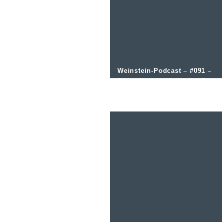
Weinstein-Podcast – #091 –
Jungwinzerin Katharina Baus
im Interview