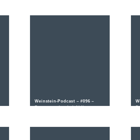
Weinstein-Podcast – #096 –
W
Festtagsweine bei Aldi
R