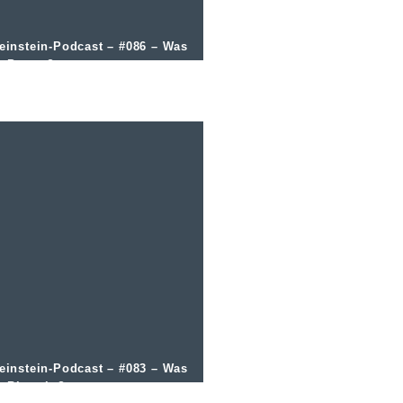
einstein-Podcast – #086 – Was
t Petnat?
einstein-Podcast – #083 – Was
st Biowein?