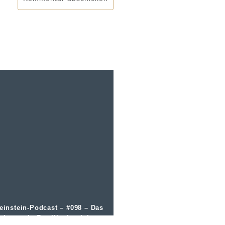
einstein-Podcast – #098 – Das
eingut als Familienbetrieb