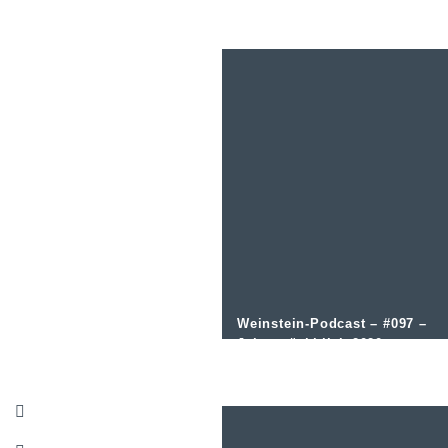
Gastronomie und Handel?
Weinstein-Podcast – #097 –
Jahresrückblick 2020