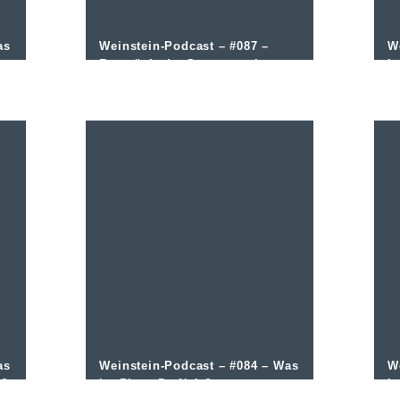
as
Weinstein-Podcast – #087 –
W
Französische Sommerweine
is
as
Weinstein-Podcast – #084 – Was
W
t?
ist Blanc De Noir?
i