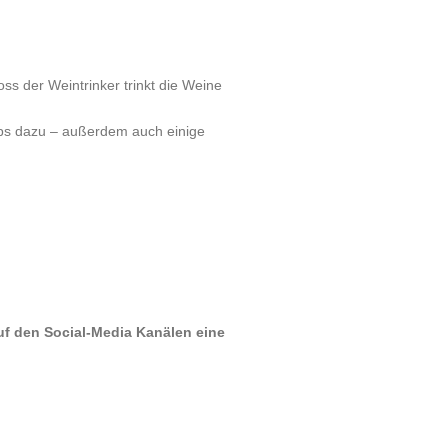
ss der Weintrinker trinkt die Weine
ipps dazu – außerdem auch einige
!
uf den Social-Media Kanälen eine