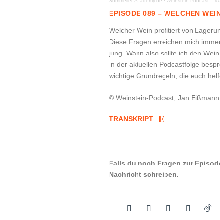
Sommelier-Academy.de
·
Weinstein-Podcast – #
EPISODE 089 – WELCHEN WEI
Welcher Wein profitiert von Lager
Diese Fragen erreichen mich immer w
jung. Wann also sollte ich den Wei
In der aktuellen Podcastfolge besp
wichtige Grundregeln, die euch helf
© Weinstein-Podcast; Jan Eißmann
TRANSKRIPT
Falls du noch Fragen zur Episod
Nachricht schreiben.