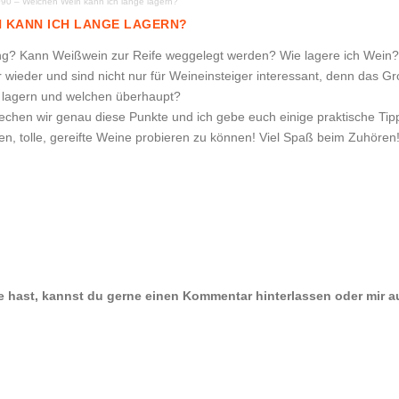
090 – Welchen Wein kann ich lange lagern?
N KANN ICH LANGE LAGERN?
ung? Kann Weißwein zur Reife weggelegt werden? Wie lagere ich Wein?
ieder und sind nicht nur für Weineinsteiger interessant, denn das Gro
n lagern und welchen überhaupt?
rechen wir genau diese Punkte und ich gebe euch einige praktische T
en, tolle, gereifte Weine probieren zu können! Viel Spaß beim Zuhören
e hast, kannst du gerne einen Kommentar hinterlassen oder mir a