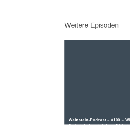
Weitere Episoden
Weinstein-Podcast – #100 – W
finde ich den richtigen Wein i