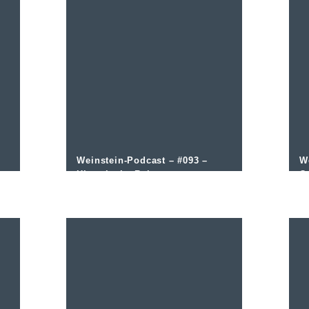
Weinstein-Podcast – #093 –
W
Historische Rebsorten –
G
Interview mit Ulrich Martin
O