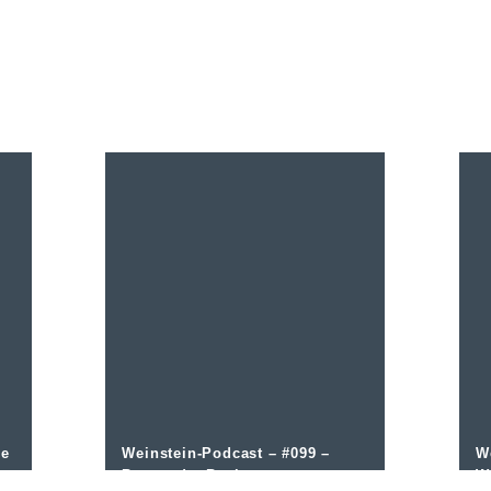
ie
Weinstein-Podcast – #099 –
W
n
Burgund – Basics
W