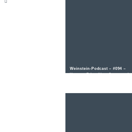
Weinstein-Podcast – #094 –
Yvonne Fries über Genuss als
Erlebnis