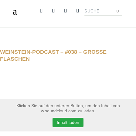
WEINSTEIN-PODCAST – #038 – GROSSE F
LASCHEN
Klicken Sie auf den unteren Button, um den Inhalt von
w.soundcloud.com zu laden.
Inhalt laden