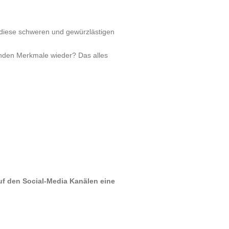
h diese schweren und gewürzlästigen
enden Merkmale wieder? Das alles
uf den Social-Media Kanälen eine