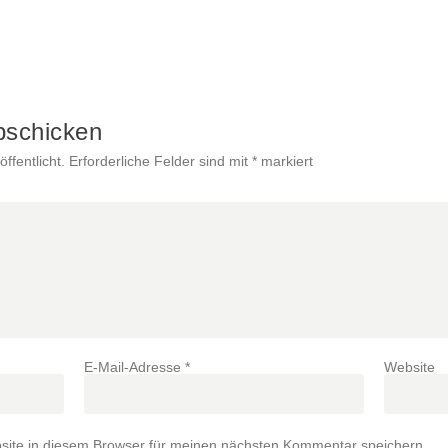
bschicken
ffentlicht.
Erforderliche Felder sind mit
*
markiert
E-Mail-Adresse
*
Website
ite in diesem Browser für meinen nächsten Kommentar speichern.