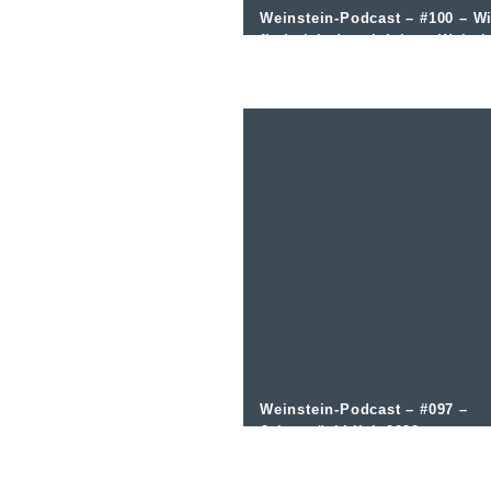
Weinstein-Podcast – #100 – W
finde ich den richtigen Wein i
Gastronomie und Handel?
Weinstein-Podcast – #097 –
Jahresrückblick 2020