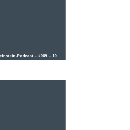
einstein-Podcast – #089 – 10
oodpairing Tipps für
edermann