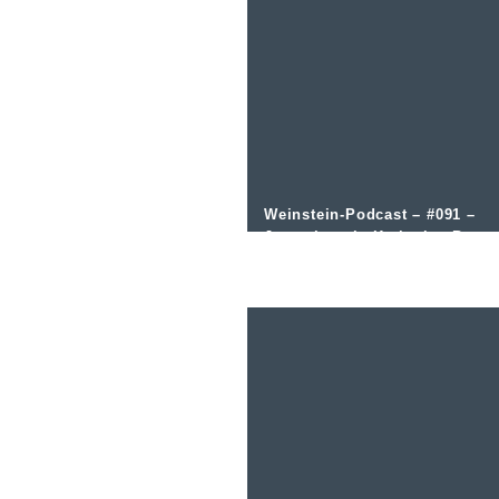
Weinstein-Podcast – #091 –
Jungwinzerin Katharina Baus
im Interview