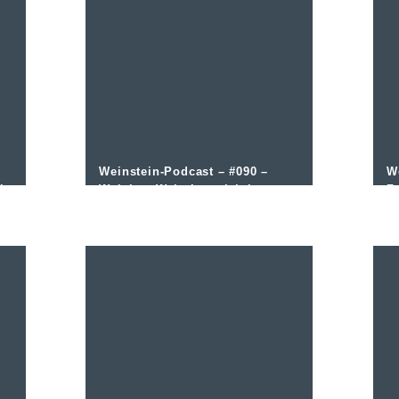
Weinstein-Podcast – #090 –
W
ch
Welchen Wein kann ich lange
F
lagern?
j