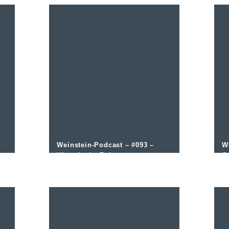
Weinstein-Podcast – #093 –
W
Historische Rebsorten –
G
Interview mit Ulrich Martin
O