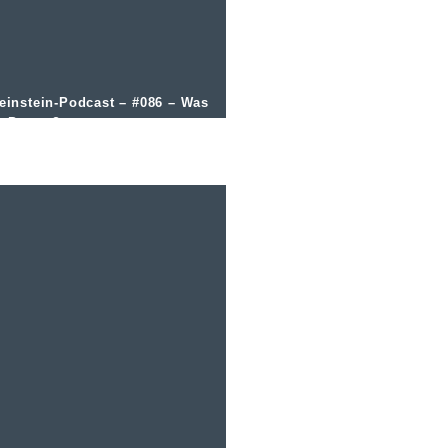
einstein-Podcast – #086 – Was
t Petnat?