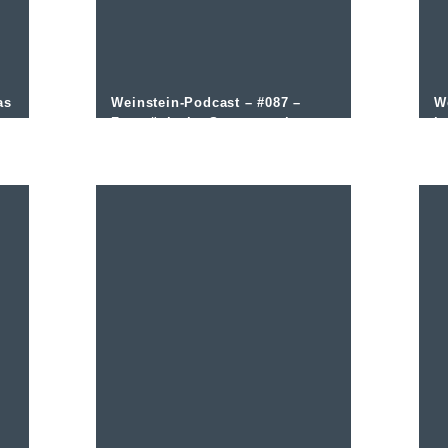
as
Weinstein-Podcast – #087 –
W
Französische Sommerweine
is