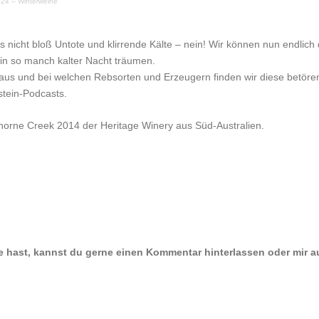
024 – Winterweine
ns nicht bloß Untote und klirrende Kälte – nein! Wir können nun endlic
in so manch kalter Nacht träumen.
aus und bei welchen Rebsorten und Erzeugern finden wir diese betör
stein-Podcasts.
horne Creek 2014 der Heritage Winery aus Süd-Australien.
e hast, kannst du gerne einen Kommentar hinterlassen oder mir a