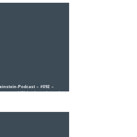
einstein-Podcast – #092 –
astro und Wein: Interview mit
berkellner Markus Balzer