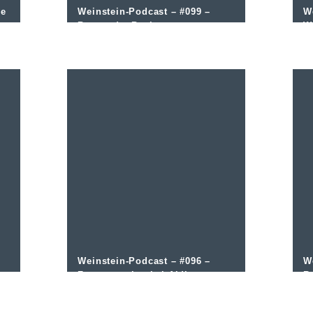
ie
Weinstein-Podcast – #099 –
W
n
Burgund – Basics
W
Weinstein-Podcast – #096 –
W
Festtagsweine bei Aldi
R