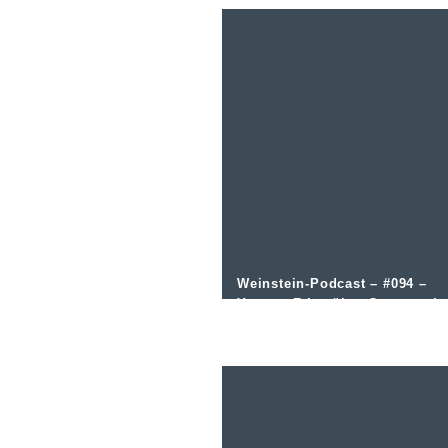
Weinstein-Podcast – #094 –
Yvonne Fries über Genuss als
Erlebnis