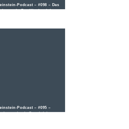
einstein-Podcast – #098 – Das
eingut als Familienbetrieb
einstein-Podcast – #095 –
egionencheck: Beaujolais